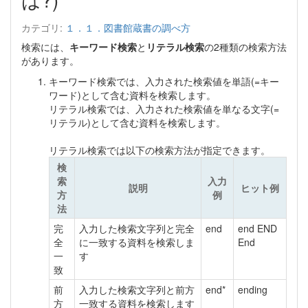
カテゴリ:
１．１．図書館蔵書の調べ方
検索には、
キーワード検索
と
リテラル検索
の2種類の検索方法
があります。
キーワード検索では、入力された検索値を単語(=キー
ワード)として含む資料を検索します。
リテラル検索では、入力された検索値を単なる文字(=
リテラル)として含む資料を検索します。
リテラル検索では以下の検索方法が指定できます。
検
索
入力
説明
ヒット例
方
例
法
完
入力した検索文字列と完全
end
end END
全
に一致する資料を検索しま
End
一
す
致
前
入力した検索文字列と前方
end*
ending
方
一致する資料を検索します