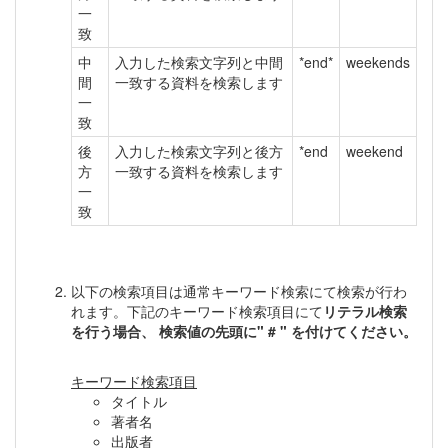
一
致
中
入力した検索文字列と中間
*end*
weekends
間
一致する資料を検索します
一
致
後
入力した検索文字列と後方
*end
weekend
方
一致する資料を検索します
一
致
以下の検索項目は通常キーワード検索にて検索が行わ
れます。下記のキーワード検索項目にて
リテラル検索
を行う場合、 検索値の先頭に" # " を付けてください。
キーワード検索項目
タイトル
著者名
出版者