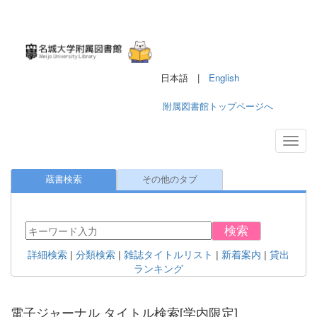
日本語 |
English
附属図書館トップページへ
蔵書検索
その他のタブ
検索
詳細検索
|
分類検索
|
雑誌タイトルリスト
|
新着案内
|
貸出
ランキング
電子ジャーナル タイトル検索[学内限定]