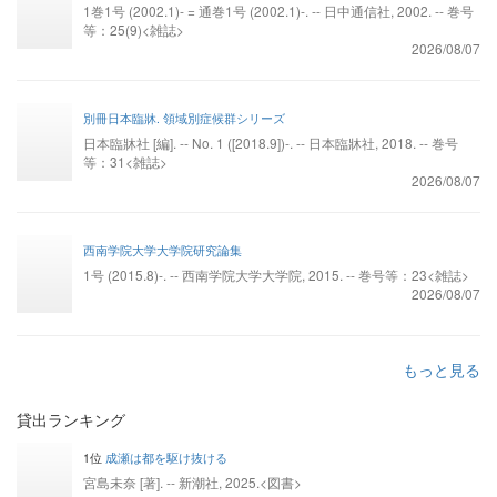
1巻1号 (2002.1)- = 通巻1号 (2002.1)-. -- 日中通信社, 2002. -- 巻号
等：25(9)<雑誌>
2026/08/07
別冊日本臨牀. 領域別症候群シリーズ
日本臨牀社 [編]. -- No. 1 ([2018.9])-. -- 日本臨牀社, 2018. -- 巻号
等：31<雑誌>
2026/08/07
西南学院大学大学院研究論集
1号 (2015.8)-. -- 西南学院大学大学院, 2015. -- 巻号等：23<雑誌>
2026/08/07
もっと見る
貸出ランキング
1位
成瀬は都を駆け抜ける
宮島未奈 [著]. -- 新潮社, 2025.<図書>