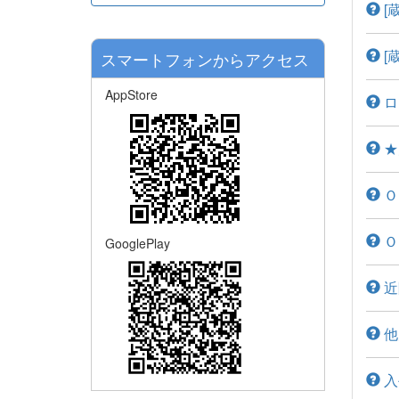
[
[
スマートフォンからアクセス
AppStore
ロ
★
Ｏ
Ｏ
GooglePlay
近
他
入