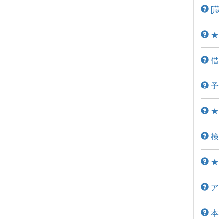
[
★
借
予
★
検
★
ア
本