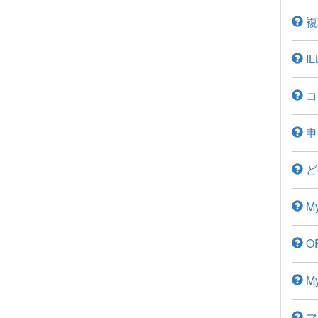
複
I
コ
申
ど
M
O
M
マ