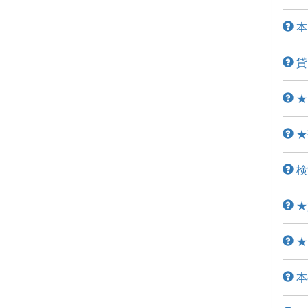
本
貸
★
★
検
★
★
本