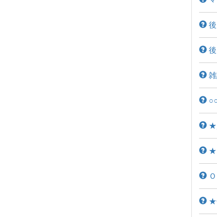
後
後
雑
○
★
★
Ｏ
★