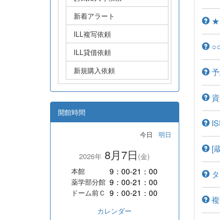
新着アラート
★
ILL複写依頼
○
ILL貸借依頼
新規購入依頼
予
資
開館時間
I
今日
明日
[
8月7日
2026年
(金)
9：00-21：00
本館
タ
9：00-21：00
薬学部分館
9：00-21：00
ドーム前Ｃ
複
カレンダー